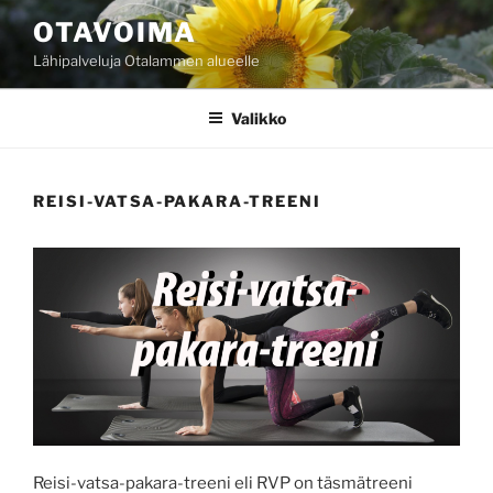
Siirry
OTAVOIMA
sisältöön
Lähipalveluja Otalammen alueelle
Valikko
REISI-VATSA-PAKARA-TREENI
Reisi-vatsa-pakara-treeni eli RVP on täsmätreeni