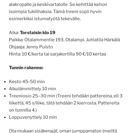
alakropalle ja keskivartalolle. Se kehittää kehon
isoimpia tukilihaksia. Tämä treeni sopii hyvin
esimerkiksi istumatyötä tekevälle.
Aika:
Torstaisin klo 19
Paikka: Otalammentie 193, Otalampi. Juhlatila Härkälä
Ohjaaja: Jenny Puisto
Hinta: 10 €/kerta tai sarjakortilla 90 €/10 kertaa
Tunnin rakenne:
Kesto 45-50 min
Alkulämmittely 10 min
Treeniosio 25–30 min (Treeni tehdään pattereina, eli 3
liikettä, 45 s/liike, tätä tehdään 2 kierrosta. Pattereita
on tunnilla 4.)
Loppuvenyttely 10 min
Ota mukaan sisäkengät, oman jumppamaton (meiltä