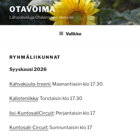
Siirry
OTAVOIMA
sisältöön
Lähipalveluja Otalammen alueelle
Valikko
RYHMÄLIIKUNNAT
Syyskausi 2026
Kahvakuula-treeni:
Maanantiasin klo 17.30.
Kalisteniikka
: Torstaisin klo 17.30
Iisi-KuntosaliCircuit
: Perjantaisin klo 17
Kuntosali-Circuit:
Sunnuntaisin klo 17